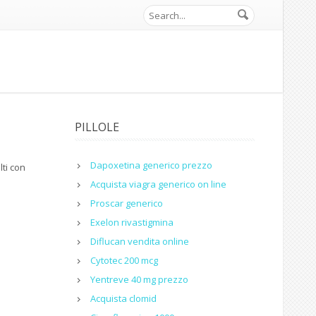
PILLOLE
Dapoxetina generico prezzo
lti con
Acquista viagra generico on line
Proscar generico
Exelon rivastigmina
Diflucan vendita online
Cytotec 200 mcg
Yentreve 40 mg prezzo
Acquista clomid