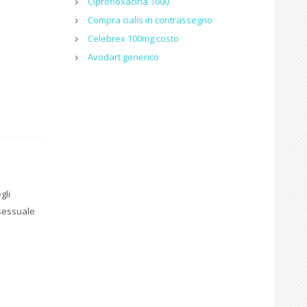
Ciprofloxacina 1000
Compra cialis in contrassegno
Celebrex 100mg costo
Avodart generico
gli
 sessuale