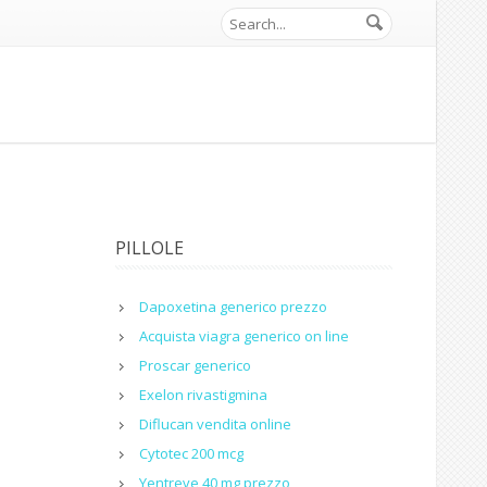
PILLOLE
l
Dapoxetina generico prezzo
Acquista viagra generico on line
Proscar generico
Exelon rivastigmina
Diflucan vendita online
Cytotec 200 mcg
Yentreve 40 mg prezzo