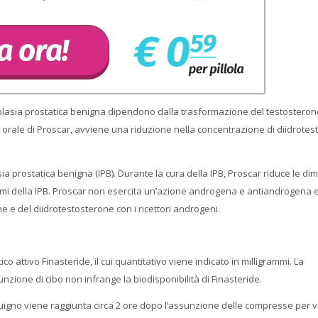
erplasia prostatica benigna dipendono dalla trasformazione del testosteron
 orale di Proscar, avviene una riduzione nella concentrazione di diidrote
sia prostatica benigna (IPB). Durante la cura della IPB, Proscar riduce le di
intomi della IPB. Proscar non esercita un’azione androgena e antiandrogena 
ne e del diidrotestosterone con i ricettori androgeni.
 attivo Finasteride, il cui quantitativo viene indicato in milligrammi. La
sunzione di cibo non infrange la biodisponibilità di Finasteride.
igno viene raggiunta circa 2 ore dopo l’assunzione delle compresse per v