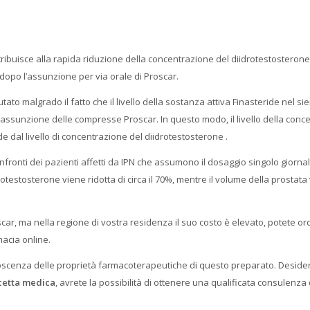
ribuisce alla rapida riduzione della concentrazione del diidrotestosterone
dopo l’assunzione per via orale di Proscar.
tato malgrado il fatto che il livello della sostanza attiva Finasteride nel si
l’assunzione delle compresse Proscar. In questo modo, il livello della con
 dal livello di concentrazione del diidrotestosterone .
onfronti dei pazienti affetti da IPN che assumono il dosaggio singolo giornal
rotestosterone viene ridotta di circa il 70%, mentre il volume della prostata
oscar, ma nella regione di vostra residenza il suo costo è elevato, potete o
acia online.
noscenza delle proprietà farmacoterapeutiche di questo preparato. Desid
icetta medica
, avrete la possibilità di ottenere una qualificata consulenza