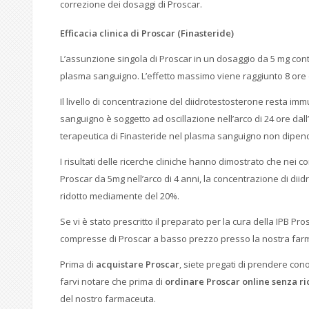
correzione dei dosaggi di Proscar.
Efficacia clinica di
Proscar (Finasteride)
L’assunzione singola di Proscar in un dosaggio da 5 mg cont
plasma sanguigno. L’effetto massimo viene raggiunto 8 ore 
Il livello di concentrazione del diidrotestosterone resta immu
sanguigno è soggetto ad oscillazione nell’arco di 24 ore dal
terapeutica di Finasteride nel plasma sanguigno non dipende
I risultati delle ricerche cliniche hanno dimostrato che nei c
Proscar da 5mg nell’arco di 4 anni, la concentrazione di diid
ridotto mediamente del 20%.
Se vi è stato prescritto il preparato per la cura della IPB Pr
compresse di Proscar a basso prezzo presso la nostra farm
Prima di
acquistare Proscar
, siete pregati di prendere co
farvi notare che prima di
ordinare Proscar online senza r
del nostro farmaceuta.