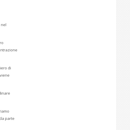
 nel
ero
centrazione
iero di
 viene
rdinare
eriamo
 da parte