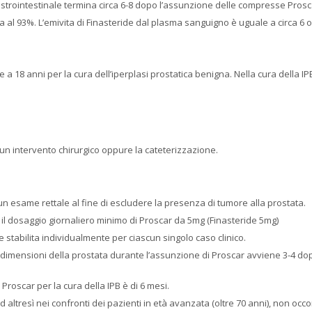
astrointestinale termina circa 6-8 dopo l’assunzione delle compresse Prosc
a al 93%. L’emivita di Finasteride dal plasma sanguigno è uguale a circa 6 o
 a 18 anni per la cura dell’iperplasi prostatica benigna. Nella cura della IP
e un intervento chirurgico oppure la cateterizzazione.
 esame rettale al fine di escludere la presenza di tumore alla prostata.
il dosaggio giornaliero minimo di Proscar da 5mg (Finasteride 5mg)
stabilita individualmente per ciascun singolo caso clinico.
e dimensioni della prostata durante l’assunzione di Proscar avviene 3-4 dopo
oscar per la cura della IPB è di 6 mesi.
d altresì nei confronti dei pazienti in età avanzata (oltre 70 anni), non occo