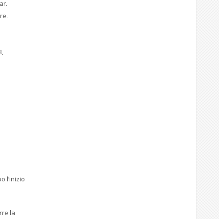
ar.
re.
B,
 l’inizio
rre la