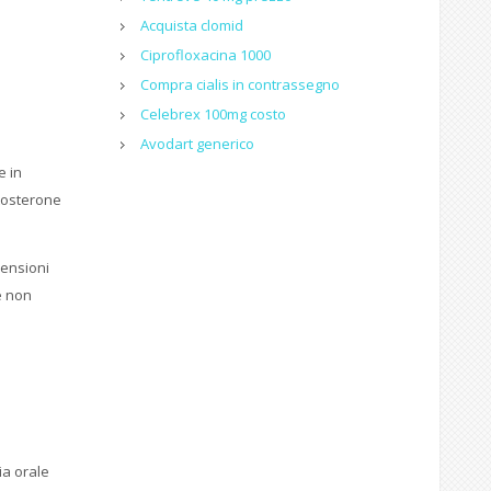
Acquista clomid
Ciprofloxacina 1000
Compra cialis in contrassegno
Celebrex 100mg costo
Avodart generico
e in
stosterone
mensioni
e non
ia orale